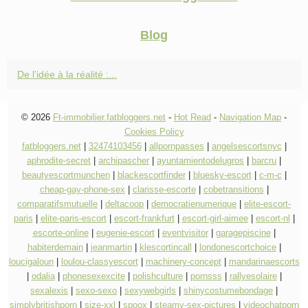
Blog
De l'idée à la réalité :...
© 2026
Ft-immobilier.fatbloggers.net
-
Hot Read
-
Navigation Map
-
Cookies Policy
fatbloggers.net
|
32474103456
|
allpornpasses
|
angelsescortsnyc
|
aphrodite-secret
|
archipascher
|
ayuntamientodelugros
|
barcru
|
beautyescortmunchen
|
blackescortfinder
|
bluesky-escort
|
c-m-c
|
cheap-gay-phone-sex
|
clarisse-escorte
|
cobetransitions
|
comparatifsmutuelle
|
deltacoop
|
democratienumerique
|
elite-escort-
paris
|
elite-paris-escort
|
escort-frankfurt
|
escort-girl-aimee
|
escort-nl
|
escorte-online
|
eugenie-escort
|
eventvisitor
|
garagepiscine
|
habiterdemain
|
jeanmartin
|
klescortincall
|
londonescortchoice
|
loucigaloun
|
loulou-classyescort
|
machinery-concept
|
mandarinaescorts
|
odalia
|
phonesexexcite
|
polishculture
|
pornsss
|
rallyesolaire
|
sexalexis
|
sexo-sexo
|
sexywebgirls
|
shinycostumebondage
|
simplybritishporn
|
size-xxl
|
spoox
|
steamy-sex-pictures
|
videochatporn